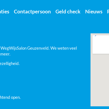
ties
Contactpersoon
Geld check
Nieuws
de WegWijsSalon Geuzenveld. We weten veel
 meer.
ezelligheid.
htend open.