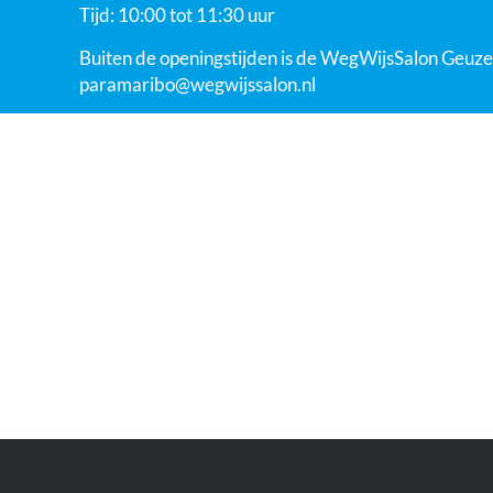
Tijd: 10:00 tot 11:30 uur
Buiten de openingstijden is de WegWijsSalon Geuze
paramaribo@wegwijssalon.nl