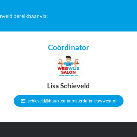
nveld bereikbaar via:
Coördinator
Lisa Schieveld
l.schieveld@buurtteamamsterdamnieuwwest.nl